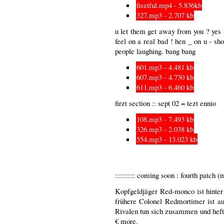
fisztful.mp4 - 5.836kb
327.mp3 - 2.707 kb
u let them get away from you ? yes -
feel on a real bad ! hen _ on u - sho
people laughing. bang bang
601.mp3 - 4.481 kb
607.mp3 - 4.730 kb
611.mp3 - 6.460 kb
firzt section :: sept 02 = tezt ennio
108.mp3 - 7.493 kb
326.mp3 - 2.038 kb
554.mp3 - 13.023 kb
:::::::::: coming soon : fourth patch (mor€) :
Kopfgeldjäger Red-monco ist hinte
frühere Colonel Redmortimer ist auf
Rivalen tun sich zusammen und hefte
€ more.