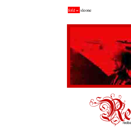
fofd =
sleone