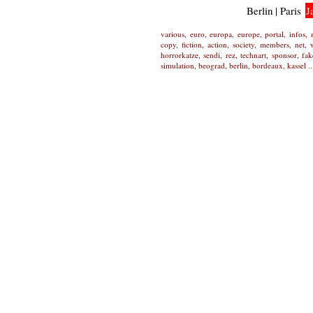
Berlin | Paris
J
various, euro, europa, europe, portal, infos, ne
copy, fiction, action, society, members, net
horrorkatze, sendi, rez, technart, sponsor, fa
simulation, beograd, berlin, bordeaux, kassel ..