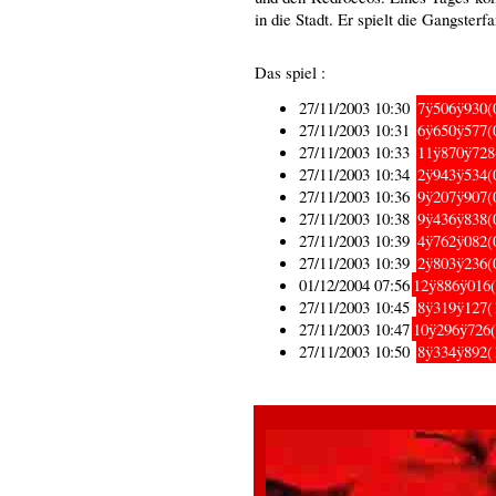
in die Stadt. Er spielt die Gangster
Das spiel :
27/11/2003 10:30
7ÿ506ÿ930(0
27/11/2003 10:31
6ÿ650ÿ577(0
27/11/2003 10:33
11ÿ870ÿ728(
27/11/2003 10:34
2ÿ943ÿ534(
27/11/2003 10:36
9ÿ207ÿ907(0
27/11/2003 10:38
9ÿ436ÿ838(0
27/11/2003 10:39
4ÿ762ÿ082(0
27/11/2003 10:39
2ÿ803ÿ236(
01/12/2004 07:56
12ÿ886ÿ016(
27/11/2003 10:45
8ÿ319ÿ127(1
27/11/2003 10:47
10ÿ296ÿ726(1
27/11/2003 10:50
8ÿ334ÿ892(1