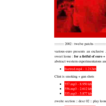
:::::::::: 2002 : twelve patchs :::::::::::::::::
various-euro presents an exclusive
for a fistful of euro 
sweet leone :
abstract western experimentaions and 
fisztred.mp4 - 1.212kb
Clint is smoking + gun shots
557.mp3 - 8.950 kb
556.mp3 - 2.612 kb
555.mp3 - 5.877 kb
zweite section :: desz 02 :: play leo